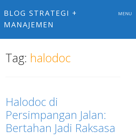
Main
Skip
BLOG STRATEGI +
MENU
to
MANAJEMEN
menu
content
Tag:
halodoc
Halodoc di
Persimpangan Jalan:
Bertahan Jadi Raksasa