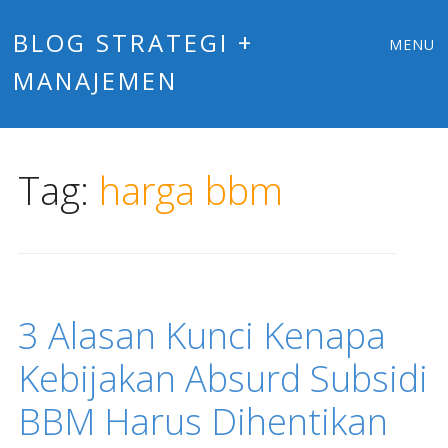
Main
Skip
BLOG STRATEGI +
MENU
to
MANAJEMEN
menu
content
Tag:
harga bbm
3 Alasan Kunci Kenapa
Kebijakan Absurd Subsidi
BBM Harus Dihentikan