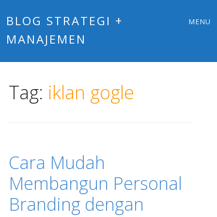
Main
Skip
BLOG STRATEGI +
MENU
to
MANAJEMEN
menu
content
Tag:
iklan gogle
Cara Mudah
Membangun Personal
Branding dengan