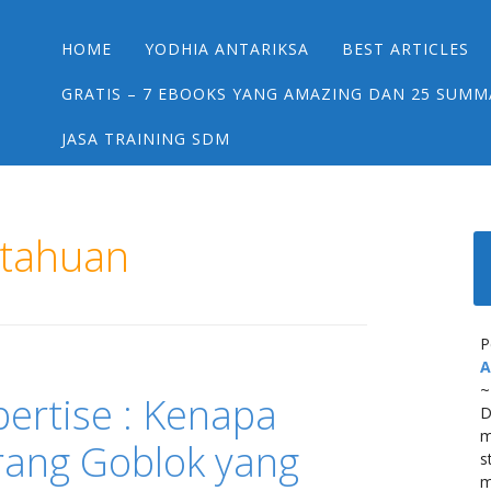
Main menu
Skip
HOME
YODHIA ANTARIKSA
BEST ARTICLES
to
content
GRATIS – 7 EBOOKS YANG AMAZING DAN 25 SUMM
JASA TRAINING SDM
etahuan
P
A
~
ertise : Kenapa
D
m
rang Goblok yang
s
m