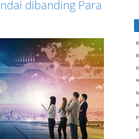
ndai dibanding Para
B
B
E
H
M
M
P
P