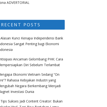
ona ADVERTORIAL
RECENT POSTS
 Alasan Kunci Kenapa Independensi Bank
ndonesia Sangat Penting bagi Ekonomi
ndonesia
ntisipasi Ancaman Gelombang PHK: Cara
empersiapkan Diri Sebelum Terlambat
engapa Ekonomi Vietnam Sedang “On
ire”? Rahasia Kebijakan Industri yang
engubah Negara Berkembang Menjadi
agnet Investasi Dunia
 Tips Sukses Jadi Content Creator: Bukan
ekadar Viral, Tapi Bisa Bertahan Lama