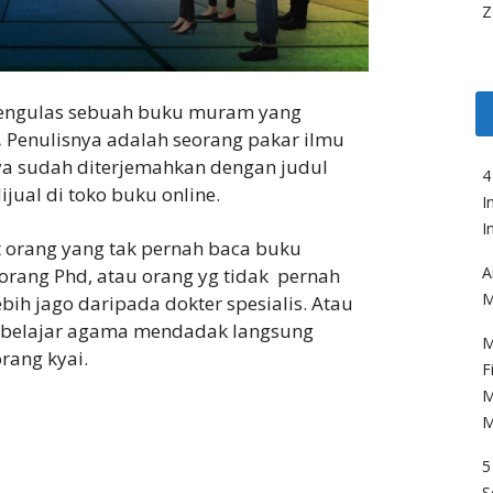
Z
 mengulas sebuah buku muram yang
.
Penulisnya adalah seorang pakar ilmu
nya sudah diterjemahkan dengan judul
4
jual di toko buku online.
I
I
at orang yang tak pernah baca buku
A
orang Phd, atau orang yg tidak pernah
M
bih jago daripada dokter spesialis. Atau
ru belajar agama mendadak langsung
M
rang kyai.
F
M
M
5
S