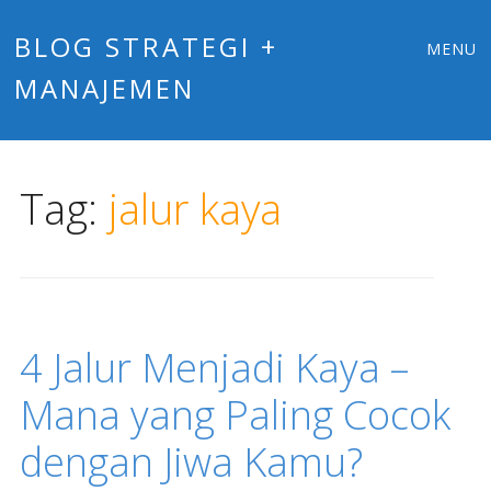
Main
Skip
BLOG STRATEGI +
MENU
to
MANAJEMEN
menu
content
Tag:
jalur kaya
4 Jalur Menjadi Kaya –
Mana yang Paling Cocok
dengan Jiwa Kamu?