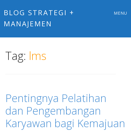
Main
Skip
BLOG STRATEGI +
MENU
to
MANAJEMEN
menu
content
Tag:
lms
Pentingnya Pelatihan
dan Pengembangan
Karyawan bagi Kemajuan