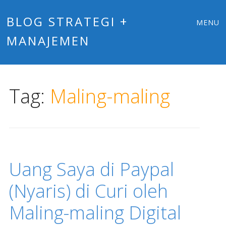
Main
Skip
BLOG STRATEGI +
MENU
to
MANAJEMEN
menu
content
Tag:
Maling-maling
Uang Saya di Paypal
(Nyaris) di Curi oleh
Maling-maling Digital