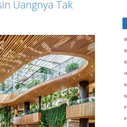
sin Uangnya Tak
B
B
E
H
M
M
P
P