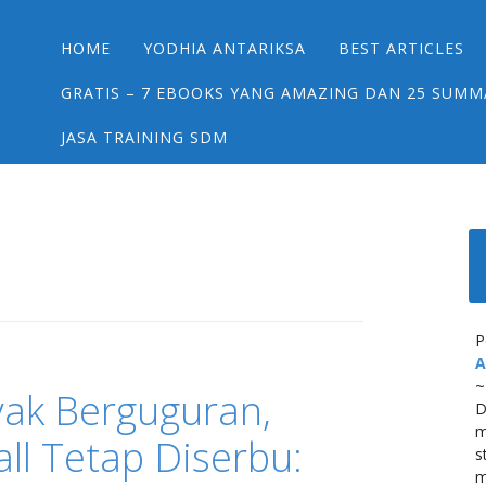
Main menu
Skip
HOME
YODHIA ANTARIKSA
BEST ARTICLES
to
content
GRATIS – 7 EBOOKS YANG AMAZING DAN 25 SUMM
JASA TRAINING SDM
P
A
~
yak Berguguran,
D
m
ll Tetap Diserbu:
s
m