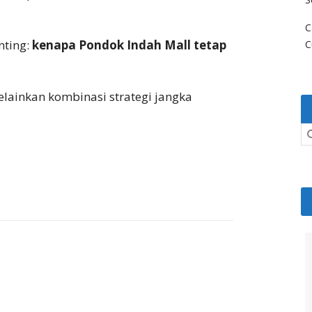
C
nting:
kenapa Pondok Indah Mall tetap
C
lainkan kombinasi strategi jangka