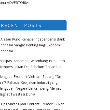
ona ADVERTORIAL
RECENT POSTS
 Alasan Kunci Kenapa Independensi Bank
ndonesia Sangat Penting bagi Ekonomi
ndonesia
ntisipasi Ancaman Gelombang PHK: Cara
empersiapkan Diri Sebelum Terlambat
engapa Ekonomi Vietnam Sedang “On
ire”? Rahasia Kebijakan Industri yang
engubah Negara Berkembang Menjadi
agnet Investasi Dunia
 Tips Sukses Jadi Content Creator: Bukan
ekadar Viral, Tapi Bisa Bertahan Lama