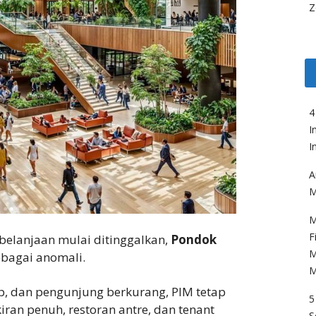
Z
4
I
I
A
M
M
F
belanjaan mulai ditinggalkan,
Pondok
M
ebagai anomali.
M
up, dan pengunjung berkurang, PIM tetap
5
ran penuh, restoran antre, dan tenant
S