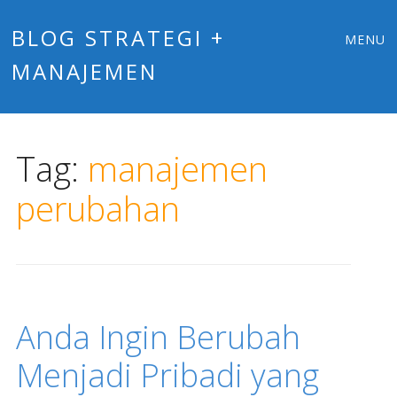
Main
Skip
BLOG STRATEGI +
MENU
to
MANAJEMEN
menu
content
Tag:
manajemen
perubahan
Anda Ingin Berubah
Menjadi Pribadi yang