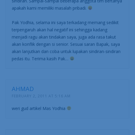
sindiran. Sampai-sampai beberapa anggota tim bertanya
apakah kami memiliki masalah pribadi.
Pak Yodhia, selama ini saya terkadang memang sedikit
terpengaruh akan hal negatif ini sehingga kadang
menjadi ragu akan tindakan saya, juga ada rasa takut
akan konflik dengan si senior. Sesuai saran Bapak, saya
akan lanjutkan dan coba untuk lupakan sindiran-sindiran
pedas itu. Terima kasih Pak…
AHMAD
FEBRUARY 2, 2011 AT 5:16 AM
weri gud artikel Mas Yodhia