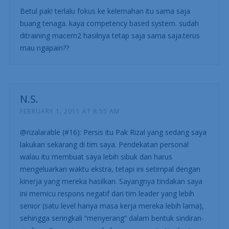
Betul pak! terlalu fokus ke kelemahan itu sama saja
buang tenaga. kaya competency based system. sudah
ditraining macem2 hasilnya tetap saja sama saja.terus
mau ngapain??
N.S.
FEBRUARY 1, 2011 AT 8:55 AM
@rizalarable (#16): Persis itu Pak Rizal yang sedang saya
lakukan sekarang di tim saya. Pendekatan personal
walau itu membuat saya lebih sibuk dan harus
mengeluarkan waktu ekstra, tetapi ini setimpal dengan
kinerja yang mereka hasilkan. Sayangnya tindakan saya
ini memicu respons negatif dari tim leader yang lebih
senior (satu level hanya masa kerja mereka lebih lama),
sehingga seringkali “menyerang” dalam bentuk sindiran-