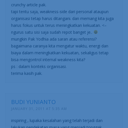
crunchy article pak.
tapi tentu saja, weakness-side dari personal ataupun
organisasi tetap harus ditangani. dan memang kita juga
harus fokus untuk terus meningkatkan kekuatan. <–
ngurus satu sisi saja sudah repot banget je..
mungkin Pak Yodhia ada saran atau referensi?
bagaimana caranya kita mengatur waktu, energi dan
biaya dalam meningkatkan kekuatan, sekaligus tetap
bisa mengontrol internal weakness kita?
ps : dalam konteks organisasi.
terima kasih pak.
BUDI YUNIANTO
JANUARY 31, 2011 AT 5:35 AM
inspiring , lupaka kesalahan yang telah terjadi dan
lakukan pendekatan masa yang menjadi tonggak