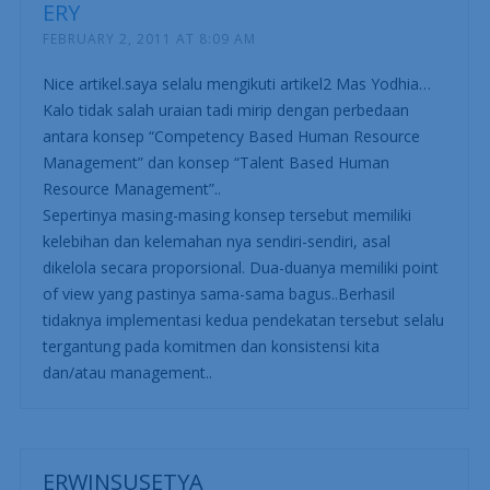
ERY
FEBRUARY 2, 2011 AT 8:09 AM
Nice artikel.saya selalu mengikuti artikel2 Mas Yodhia…
Kalo tidak salah uraian tadi mirip dengan perbedaan
antara konsep “Competency Based Human Resource
Management” dan konsep “Talent Based Human
Resource Management”..
Sepertinya masing-masing konsep tersebut memiliki
kelebihan dan kelemahan nya sendiri-sendiri, asal
dikelola secara proporsional. Dua-duanya memiliki point
of view yang pastinya sama-sama bagus..Berhasil
tidaknya implementasi kedua pendekatan tersebut selalu
tergantung pada komitmen dan konsistensi kita
dan/atau management..
ERWINSUSETYA