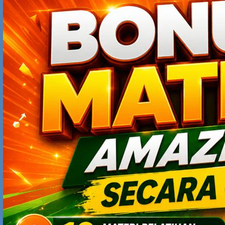
hal ini. Judulnya SWITCH : Changing Things when Change
is Hard. karangan Dan Heath dan Cip Heath. Sudah ada
versi BAHASA Indonesianya, dijual di Gramedia atau
toko buku lainnya.
Gila, buku itu benar-benar bagus, mengalir ceritanya,
renyah; dan tulisan saya ini sangat diinspirasi oleh buku
tersebut.
TIAN (# 10) : salah satu cara mudah untuk membuat kita
punya mindset positive adalah ini : banyak-banyaklah
bergaul dengan orang yang juga punya positive mindset,
yang tidak suka mengeluh; yang punya mental tangguh.
Berteman dengan orang-orang seperti akan membuat
Anda akan tertular.
Cara lain, sering-seringlah baca tulisan di blog ini….:)
Sebab isinya pasti mengajak kita untuk think positive.