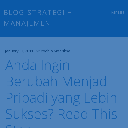
Main
Skip
BLOG STRATEGI +
MENU
to
MANAJEMEN
menu
content
January 31, 2011
by
Yodhia Antariksa
Anda Ingin
Berubah Menjadi
Pribadi yang Lebih
Sukses? Read This