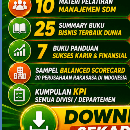
YODHIA ANTARIKSA
JANUARY 31, 2011 AT 2:06 PM
NS ( # 8 ) : ya, sebaiknya sisi negatif itu dilupakan
saja….sebab semakin sering anda berpikir tentang
kelemahan itu, secara psikologis, akan semakin
membuat kelemahan itu SEOLAH-OLAH begitu perkasa,
dan membuat Anda lelah dan pesimis.
FOKUS saja pada kekuatan tim : SELALU BICARA ASPEK
POSITIF yang ada dalam tim. Gali dan temukan aspek-
aspek positif itu. Gali terus. Ulang, dan ulang terus
elemen positif itu dalam setiap kesempatan/pertemuan.
Lakukan itu terus menerus dengan konsisten. Lalu
tunggulah keajaiban pasti akan terjadi dalam tim Anda.
AMAZING things will happen……