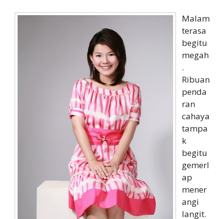
Malam
terasa
begitu
megah
.
Ribuan
penda
ran
cahaya
tampa
k
begitu
gemerl
ap
mener
angi
langit.