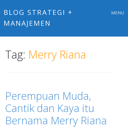
Main
Skip
BLOG STRATEGI +
MENU
to
MANAJEMEN
menu
content
Tag:
Merry Riana
Perempuan Muda,
Cantik dan Kaya itu
Bernama Merry Riana