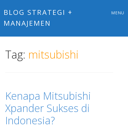
Main
Skip
BLOG STRATEGI +
MENU
to
MANAJEMEN
menu
content
Tag:
mitsubishi
Kenapa Mitsubishi
Xpander Sukses di
Indonesia?