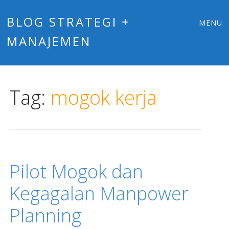
Main
Skip
BLOG STRATEGI +
MENU
to
MANAJEMEN
menu
content
Tag:
mogok kerja
Pilot Mogok dan
Kegagalan Manpower
Planning