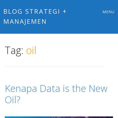
Main
Skip
BLOG STRATEGI +
MENU
to
MANAJEMEN
menu
content
Tag:
oil
Kenapa Data is the New
Oil?