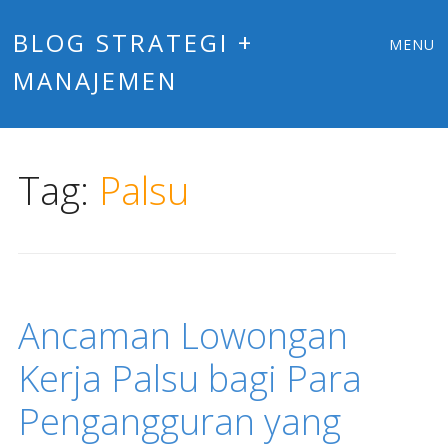
Main
Skip
BLOG STRATEGI +
MENU
to
MANAJEMEN
menu
content
Tag:
Palsu
Ancaman Lowongan
Kerja Palsu bagi Para
Pengangguran yang