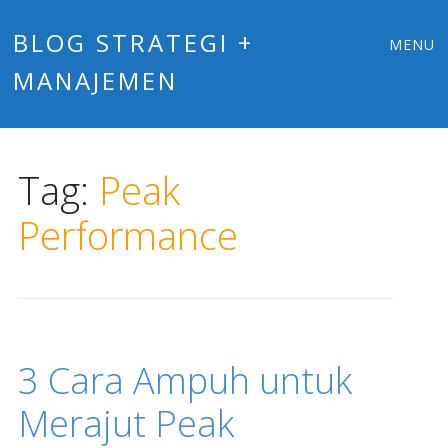
Main
Skip
BLOG STRATEGI +
MENU
to
MANAJEMEN
menu
content
Tag:
Peak
Performance
3 Cara Ampuh untuk
Merajut Peak