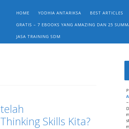
Main menu
Skip
HOME
YODHIA ANTARIKSA
BEST ARTICLES
to
content
GRATIS – 7 EBOOKS YANG AMAZING DAN 25 SUMM
JASA TRAINING SDM
P
A
~
telah
D
m
inking Skills Kita?
s
m