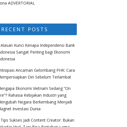
ona ADVERTORIAL
RECENT POSTS
 Alasan Kunci Kenapa Independensi Bank
ndonesia Sangat Penting bagi Ekonomi
ndonesia
ntisipasi Ancaman Gelombang PHK: Cara
empersiapkan Diri Sebelum Terlambat
engapa Ekonomi Vietnam Sedang “On
ire”? Rahasia Kebijakan Industri yang
engubah Negara Berkembang Menjadi
agnet Investasi Dunia
 Tips Sukses Jadi Content Creator: Bukan
ekadar Viral, Tapi Bisa Bertahan Lama