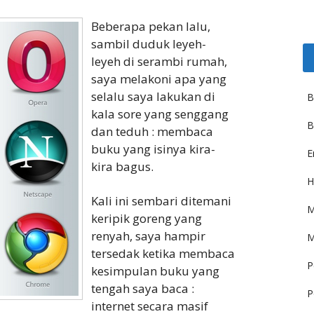
Beberapa pekan lalu,
sambil duduk leyeh-
leyeh di serambi rumah,
saya melakoni apa yang
selalu saya lakukan di
B
kala sore yang senggang
B
dan teduh : membaca
buku yang isinya kira-
E
kira bagus.
H
Kali ini sembari ditemani
M
keripik goreng yang
renyah, saya hampir
M
tersedak ketika membaca
P
kesimpulan buku yang
tengah saya baca :
P
internet secara masif