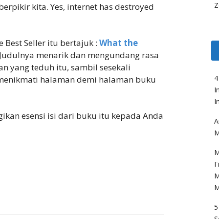
Z
pikir kita. Yes, internet has destroyed
est Seller itu bertajuk :
What the
Judulnya menarik dan mengundang rasa
kan yang teduh itu, sambil sesekali
4
 menikmati halaman demi halaman buku
I
I
ikan esensi isi dari buku itu kepada Anda
A
M
M
F
M
M
5
S