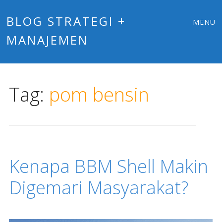
Main
Skip
BLOG STRATEGI +
MENU
to
MANAJEMEN
menu
content
Tag:
pom bensin
Kenapa BBM Shell Makin
Digemari Masyarakat?