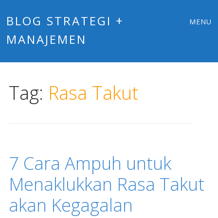
Main
Skip
BLOG STRATEGI +
MENU
to
MANAJEMEN
menu
content
Tag:
Rasa Takut
7 Cara Ampuh untuk
Menaklukkan Rasa Takut
akan Kegagalan