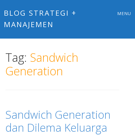
Main
Skip
BLOG STRATEGI +
MENU
to
MANAJEMEN
menu
content
Tag:
Sandwich
Generation
Sandwich Generation
dan Dilema Keluarga