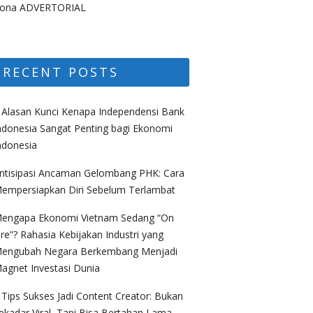
ona ADVERTORIAL
RECENT POSTS
 Alasan Kunci Kenapa Independensi Bank
ndonesia Sangat Penting bagi Ekonomi
ndonesia
ntisipasi Ancaman Gelombang PHK: Cara
empersiapkan Diri Sebelum Terlambat
engapa Ekonomi Vietnam Sedang “On
ire”? Rahasia Kebijakan Industri yang
engubah Negara Berkembang Menjadi
agnet Investasi Dunia
 Tips Sukses Jadi Content Creator: Bukan
ekadar Viral, Tapi Bisa Bertahan Lama