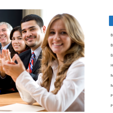
B
B
E
H
M
M
P
P