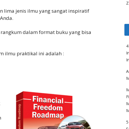
Z
lima jenis ilmu yang sangat inspiratif
 Anda.
mi rangkum dalam format buku yang bisa
4
 ilmu praktikal ini adalah :
I
I
A
M
M
F
k
M
M
n
5
S