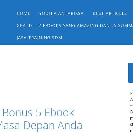
Main menu
Skip
HOME
YODHIA ANTARIKSA
BEST ARTICLES
to
content
GRATIS – 7 EBOOKS YANG AMAZING DAN 25 SUMM
JASA TRAINING SDM
P
A
~
 Bonus 5 Ebook
D
m
Masa Depan Anda
s
m