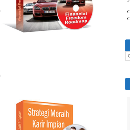
h
C
C
n