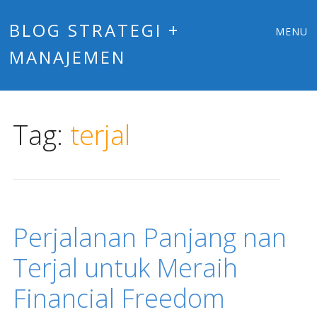
Main
Skip
BLOG STRATEGI +
MENU
to
MANAJEMEN
menu
content
Tag:
terjal
Perjalanan Panjang nan
Terjal untuk Meraih
Financial Freedom