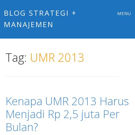
Main
Skip
BLOG STRATEGI +
MENU
to
MANAJEMEN
menu
content
Tag:
UMR 2013
Kenapa UMR 2013 Harus
Menjadi Rp 2,5 juta Per
Bulan?