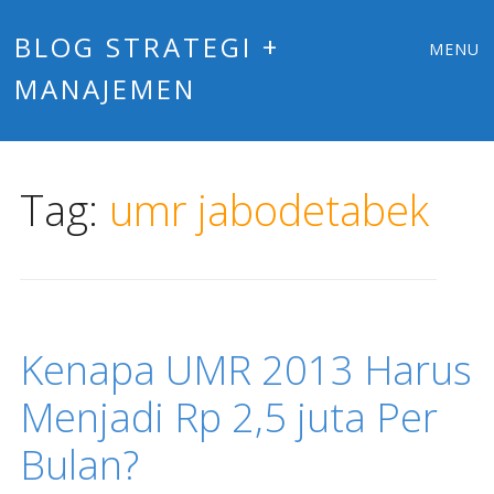
Main
Skip
BLOG STRATEGI +
MENU
to
MANAJEMEN
menu
content
Tag:
umr jabodetabek
Kenapa UMR 2013 Harus
Menjadi Rp 2,5 juta Per
Bulan?