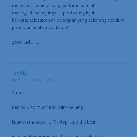
menguasai kuadran yang pertama barulah kita
melangkah selanjutnya.seperti orang bijak
berkata:”selesaikanlah pekerjaan yang sekarang sebelum
pekerjaan berikutnya datang”
good luck……..
DENS
MAY 19, 2009 AT 7:02 PM
Salam
thanks U so much untuk link ke blog
kuadran manapun… Mantap ….do the best
yang penting Harus penuh dengan kesabaran …