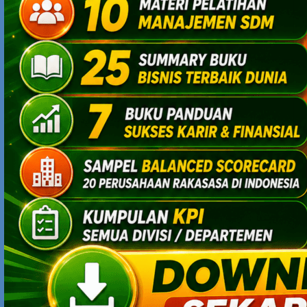
Trims
YODHIA ANTARIKSA
MARCH 15, 2011 AT 4:27 PM
Lea (14) : sebaiknya tekuni dulu dua-duanya…..untuk
usaha/bisnis terus dipacu, mungkin bisa dgn bantuan
anak buah/staf….nanti kalau sudah mapan bisnisnya,
baru bisa resign.
Salam sukses mulia.
ALDIN
NOVEMBER 26, 2011 AT 2:06 PM