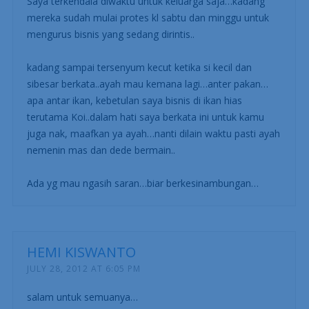
Saya terkendala diwaktu untuk keluarga saja…kadang
mereka sudah mulai protes kl sabtu dan minggu untuk
mengurus bisnis yang sedang dirintis..
kadang sampai tersenyum kecut ketika si kecil dan
sibesar berkata..ayah mau kemana lagi…anter pakan…
apa antar ikan, kebetulan saya bisnis di ikan hias
terutama Koi..dalam hati saya berkata ini untuk kamu
juga nak, maafkan ya ayah…nanti dilain waktu pasti ayah
nemenin mas dan dede bermain..
Ada yg mau ngasih saran…biar berkesinambungan…
HEMI KISWANTO
JULY 28, 2012 AT 6:05 PM
salam untuk semuanya…