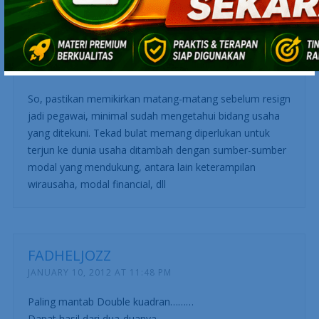
Merintis usaha tidak semudah membalikkan telapak
tangan. Yang sudah saya alami sendiri, ketika
memutuskan untuk resign menjadi karyawan, ternyata
aku kurang siap untuk menghadapi dunia usaha.
So, pastikan memikirkan matang-matang sebelum resign
jadi pegawai, minimal sudah mengetahui bidang usaha
yang ditekuni. Tekad bulat memang diperlukan untuk
terjun ke dunia usaha ditambah dengan sumber-sumber
modal yang mendukung, antara lain keterampilan
wirausaha, modal financial, dll
FADHELJOZZ
JANUARY 10, 2012 AT 11:48 PM
Paling mantab Double kuadran………
Dapat hasil dari dua-duanya