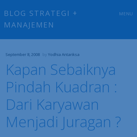
Main
Skip
BLOG STRATEGI +
MENU
to
MANAJEMEN
menu
content
September 8, 2008
by
Yodhia Antariksa
Kapan Sebaiknya
Pindah Kuadran :
Dari Karyawan
Menjadi Juragan ?