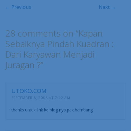
Post navigation
← Previous
Next →
28 comments on “
Kapan
Sebaiknya Pindah Kuadran :
Dari Karyawan Menjadi
Juragan ?
”
UTOKO.COM
SEPTEMBER 8, 2008 AT 7:22 AM
thanks untuk link ke blog nya pak bambang