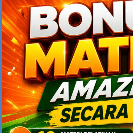
dengan tujuan merubah paradigma banyak orang yang
ujung-ujungnya supaya buku dan training dia laku,
sehingga membuat dia kaya alam ukuran financial …
hehehe
LEA
MARCH 15, 2011 AT 3:12 PM
thanx pak yodhia for your inspiration. sekarang saya
berada di double kuadran, dimana lama kelamaan saya
ingin sekali menjadi owner. hanya saja masih terbentur
dengan hal-hal yang bersifat ‘kebutuhan’. ingin melepas
status karyawan, tetapi kebutuhan pokok masih terus
berjalan. apakah saya tetap menjadi double kuadran
atau bagaimana?
Mohon sarannya pak ……