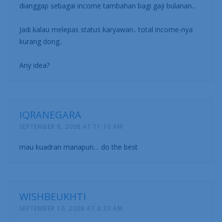
dianggap sebagai income tambahan bagi gaji bulanan..
Jadi kalau melepas status karyawan.. total income-nya
kurang dong..
Any idea?
IQRANEGARA
SEPTEMBER 8, 2008 AT 11:10 AM
mau kuadran manapun… do the best
WISHBEUKHTI
SEPTEMBER 10, 2008 AT 8:33 AM