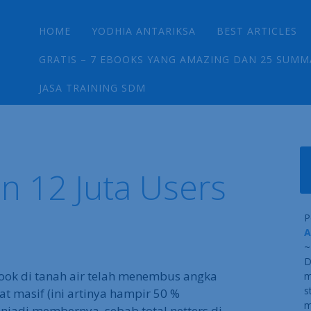
Main menu
Skip
HOME
YODHIA ANTARIKSA
BEST ARTICLES
to
content
GRATIS – 7 EBOOKS YANG AMAZING DAN 25 SUMM
JASA TRAINING SDM
n 12 Juta Users
P
A
~
D
ook di tanah air telah menembus angka
m
s
t masif (ini artinya hampir 50 %
m
njadi membernya, sebab total netters di