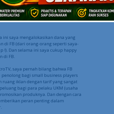
masang iklan di FB ternyata sungguh murah
Rp 100 per klik (jauh lebih murah
 Google.com yang bertarif sekitar Rp
a ini saya mengalokasikan dana yang
n di FB (dari orang-orang seperti saya-
p !). Dan selama ini saya cukup happy
n di FB.
etroTV, saya pernah bilang bahwa FB
a penolong bagi small business players
 ruang iklan dengan tarif yang sangat
 peluang bagi para pelaku UKM (usaha
romosikan produknya. Dan dengan cara
emberikan peran penting dalam
.