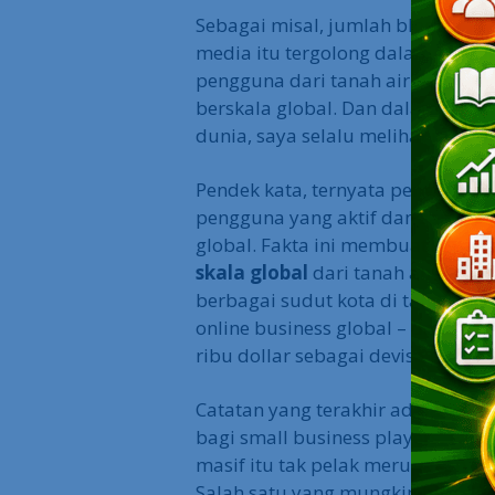
Sebagai misal, jumlah blogger I
media itu tergolong dalam jajaran
pengguna dari tanah air bebera
berskala global. Dan dalam perja
dunia, saya selalu melihat jejak 
Pendek kata, ternyata pengguna i
pengguna yang aktif dan sangat r
global. Fakta ini membuat saya 
skala global
dari tanah air. Seka
berbagai sudut kota di tanah air
online business global – dan se
ribu dollar sebagai devisa negara
Catatan yang terakhir adalah te
bagi small business players. Fa
masif itu tak pelak merupakan pot
Salah satu yang mungkin bisa d