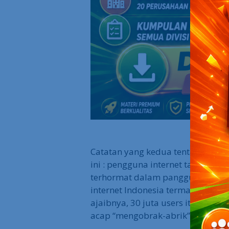
Catatan yang kedua tentang per
ini : pengguna internet tanah ai
terhormat dalam panggung online 
internet Indonesia termasuk dala
ajaibnya, 30 juta users itu tergo
acap “mengobrak-abrik” arena onl