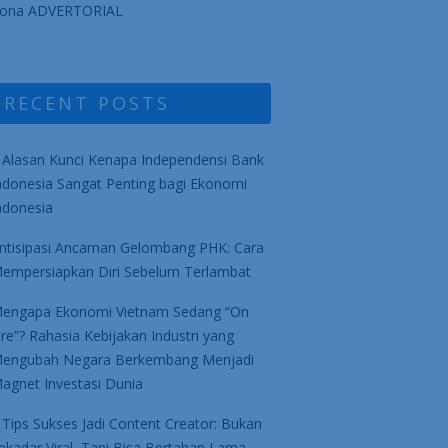
ona ADVERTORIAL
RECENT POSTS
 Alasan Kunci Kenapa Independensi Bank
ndonesia Sangat Penting bagi Ekonomi
ndonesia
ntisipasi Ancaman Gelombang PHK: Cara
empersiapkan Diri Sebelum Terlambat
engapa Ekonomi Vietnam Sedang “On
ire”? Rahasia Kebijakan Industri yang
engubah Negara Berkembang Menjadi
agnet Investasi Dunia
 Tips Sukses Jadi Content Creator: Bukan
ekadar Viral, Tapi Bisa Bertahan Lama