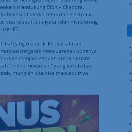
Z
bookers mendukung Bibit – Chandra,
 Publikasi di media cetak dan elektronik
as dua kasus itu tenyata telah mendorong
user FB.
h hal yang menarik. Ketika saluran
4
kemudian bergerak menyuarakan opininya
I
emudian menjadi sebuah arena dimana
I
buah “online movement” yang kokoh dan
book
, mungkin kita bisa menyebutnya
A
M
M
F
M
M
5
S