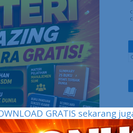
C
C
OWNLOAD GRATIS sekarang juga 