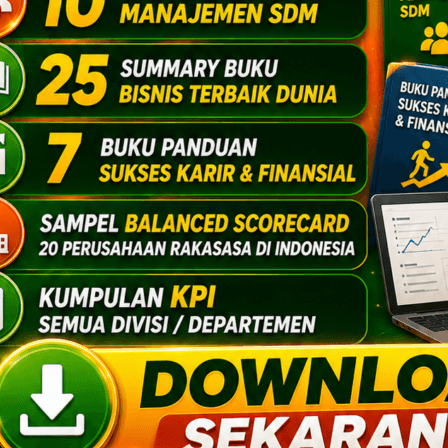
ndonesia dan interaksi pembaca dalam
 papan atas dunia. Dalam situs twitter,
pa kali membuat sejumlah kehebohan
lanan panjang ke berbagai forum online
orang Indonesia didalamnya.
nternet dari tanah air termasuk golongan
esponsif dengan beragam tren online
optimis akan banyak muncul
netpreneurs
rang saja, banyak netpreneurs dari
 yang telah malang melintang dalam jagat
tiap bulan mereka mendatangkan ratusan
.
ntang dampak pertumbuhan facebookers
cebook dengan jumlah pengguna yang
ential market yang layak dieksplorasi.
ilakukan adalah dengan memasang small