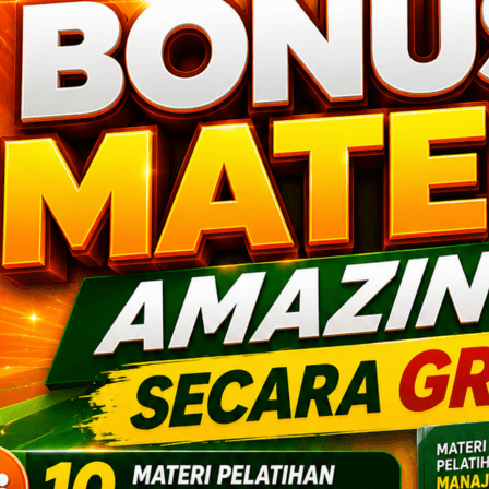
tumbuhan fenonemal facebookers adalah
r memang memiliki kedudukan yang
global. Dengan jumlah 30 juta, users
m 10 besar pengguna internet dunia. Dan
long sangat aktif dalam jagat maya dan
ine global.