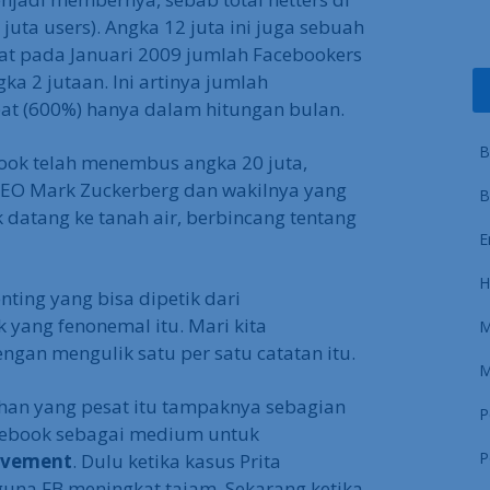
juta users). Angka 12 juta ini juga sebuah
at pada Januari 2009 jumlah Facebookers
ka 2 jutaan. Ini artinya jumlah
at (600%) hanya dalam hitungan bulan.
B
ook telah menembus angka 20 juta,
CEO Mark Zuckerberg dan wakilnya yang
B
k datang ke tanah air, berbincang tentang
E
H
enting yang bisa dipetik dari
ang fenonemal itu. Mari kita
M
ngan mengulik satu per satu catatan itu.
M
han yang pesat itu tampaknya sebagian
P
cebook sebagai medium untuk
P
movement
. Dulu ketika kasus Prita
una FB meningkat tajam. Sekarang ketika