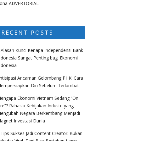
ona ADVERTORIAL
RECENT POSTS
 Alasan Kunci Kenapa Independensi Bank
ndonesia Sangat Penting bagi Ekonomi
ndonesia
ntisipasi Ancaman Gelombang PHK: Cara
empersiapkan Diri Sebelum Terlambat
engapa Ekonomi Vietnam Sedang “On
ire”? Rahasia Kebijakan Industri yang
engubah Negara Berkembang Menjadi
agnet Investasi Dunia
 Tips Sukses Jadi Content Creator: Bukan
ekadar Viral, Tapi Bisa Bertahan Lama