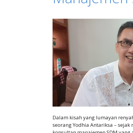
Dalam kisah yang lumayan renyah 
seorang Yodhia Antariksa – sejak
konsultan manajemen SDM yang a