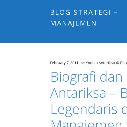
BLOG STRATEGI +
MANAJEMEN
February 7, 2011
by
Yodhia Antariksa @ Blo
Biografi dan 
Antariksa – 
Legendaris 
Manajemen