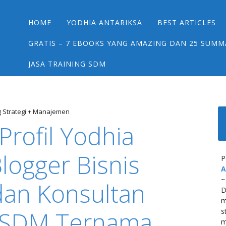
Main menu
Skip
HOME
YODHIA ANTARIKSA
BEST ARTICLES
to
content
GRATIS – 7 EBOOKS YANG AMAZING DAN 25 SUMM
JASA TRAINING SDM
g Strategi + Manajemen
Profil Yodhia
Blogger Bisnis
P
A
~
dan Konsultan
D
m
 SDM Ternama
s
m