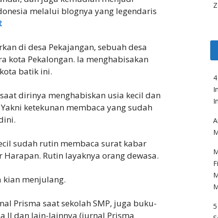
Z
ndonesia melalui blognya yang legendaris
t
arkan di desa Pekajangan, sebuah desa
ara kota Pekalongan. Ia menghabisakan
ota batik ini.
4
I
saat dirinya menghabiskan usia kecil dan
I
l. Yakni ketekunan membaca yang sudah
ini.
A
M
kecil sudah rutin membaca surat kabar
M
r Harapan. Rutin layaknya orang dewasa.
F
M
 kian menjulang.
M
rnal Prisma saat sekolah SMP, juga buku-
5
 II dan lain-lainnya (jurnal Prisma
S