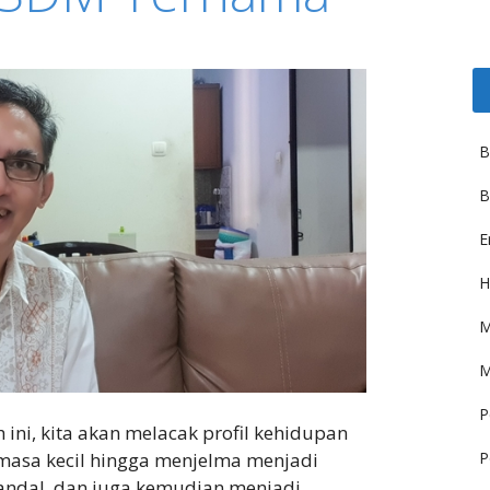
B
B
E
H
M
M
P
ini, kita akan melacak profil kehidupan
P
 masa kecil hingga menjelma menjadi
ndal, dan juga kemudian menjadi