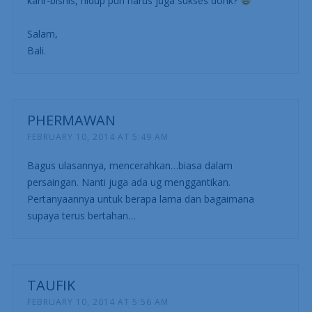
karir-bisnis, hidup pun harus juga sukses donk?
Salam,
Bali.
PHERMAWAN
FEBRUARY 10, 2014 AT 5:49 AM
Bagus ulasannya, mencerahkan…biasa dalam
persaingan. Nanti juga ada ug menggantikan.
Pertanyaannya untuk berapa lama dan bagaimana
supaya terus bertahan…
TAUFIK
FEBRUARY 10, 2014 AT 5:56 AM