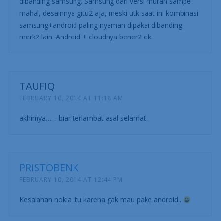
dibanding samsung. Samsung dari versi murah sampe
mahal, desainnya gitu2 aja, meski utk saat ini kombinasi
samsung+android paling nyaman dipakai dibanding
merk2 lain. Android + cloudnya bener2 ok.
TAUFIQ
FEBRUARY 10, 2014 AT 11:18 AM
akhirnya…… biar terlambat asal selamat..
PRISTOBENK
FEBRUARY 10, 2014 AT 12:44 PM
Kesalahan nokia itu karena gak mau pake android..