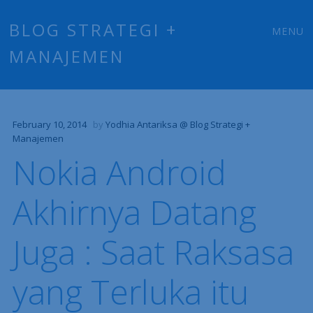
Main
Skip
BLOG STRATEGI +
MENU
to
MANAJEMEN
menu
content
February 10, 2014
by
Yodhia Antariksa @ Blog Strategi +
Manajemen
Nokia Android
Akhirnya Datang
Juga : Saat Raksasa
yang Terluka itu