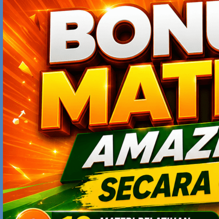
SERAGAM TAMBANG
FEBRUARY 11, 2014 AT 6:20 AM
inti pelajaran yang bisa kita petik adalah harus
senantiasa berinovasi walaupun kita sudah menjadi
pemimpn pasar,
ayo, tetap semangat berinovasi
VRON MEDIA
FEBRUARY 11, 2014 AT 3:25 PM
nokia memang terlambat memulai inovasinya
menggunakan android, bahkan di dunia teknologi
keterlambatan selama 2 tahun bisa membuat perbedaan