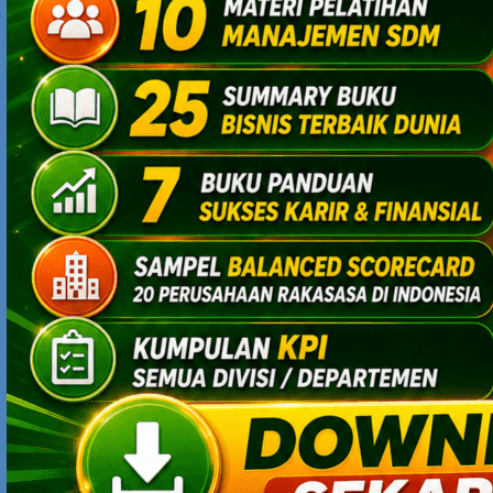
yang sangat besar.
tapi ketika perubahan strategi dilaksanakan, disana
masih ada harapan baru dan ini awalnya nokia
berpeluang untuk bangkit kembali.
lebih baik terlambat daripada gagal sama sekali karena
menyerah
VRON MEDIA
FEBRUARY 11, 2014 AT 3:27 PM
dan untuk samsung, tidak boleh melakukan kesalahan
seperti para pembesar sebelumnya, mereka harus
bergerak dan berinovasi terus. nokia sekarang mulai
menawarkan pasar dengan varian produk yang lebih
banyak dengan spek yang tinggi dan harga yang murah.