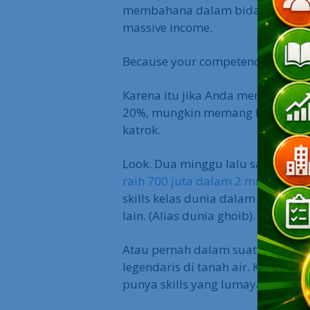
membahana dalam bidang teknis 
massive income.
Because your competency level wi
Karena itu jika Anda merasa nas
20%, mungkin memang karena komp
katrok.
Look. Dua minggu lalu saya ulas
raih 700 juta dalam 2 minggu
. Ke
skills kelas dunia dalam aspek On
lain. (Alias dunia ghoib).
Atau pernah dalam suatu masa sa
legendaris di tanah air. Kenapa bi
punya skills yang lumayan masif d