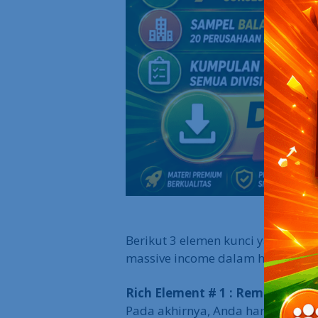
Berikut 3 elemen kunci yang laya
massive income dalam hidup.
Rich Element # 1 : Remarkable
Pada akhirnya, Anda harus memili