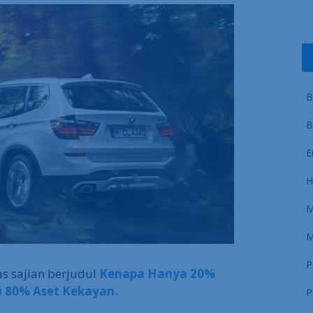
B
B
E
H
M
M
P
s sajian berjudul
Kenapa Hanya 20%
i 80% Aset Kekayan.
P