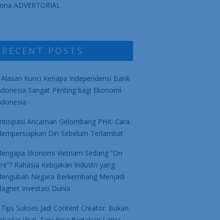
ona ADVERTORIAL
RECENT POSTS
 Alasan Kunci Kenapa Independensi Bank
ndonesia Sangat Penting bagi Ekonomi
ndonesia
ntisipasi Ancaman Gelombang PHK: Cara
empersiapkan Diri Sebelum Terlambat
engapa Ekonomi Vietnam Sedang “On
ire”? Rahasia Kebijakan Industri yang
engubah Negara Berkembang Menjadi
agnet Investasi Dunia
 Tips Sukses Jadi Content Creator: Bukan
ekadar Viral, Tapi Bisa Bertahan Lama