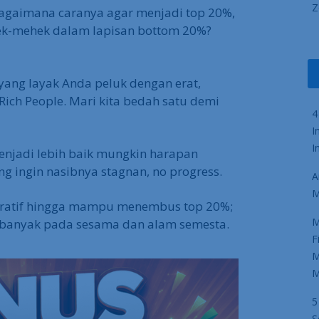
Z
agaimana caranya agar menjadi top 20%,
k-mehek dalam lapisan bottom 20%?
yang layak Anda peluk dengan erat,
ch People. Mari kita bedah satu demi
4
I
I
njadi lebih baik mungkin harapan
g ingin nasibnya stagnan, no progress.
A
M
leratif hingga mampu menembus top 20%;
M
 banyak pada sesama dan alam semesta.
F
M
M
5
S