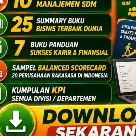
yang Anda tekuni saat mau meraih
ll always determine your income. Always.
ib Anda stagnan dan nyungsep ke bottom
etensi Anda abal-abal. Skills Anda
kisah anak muda usia 21 tahun yang bisa
napa ini bisa terjadi? Ya karena dia punya
line Marketing. Bukan skills kelas dunia
ya dikenang sebagai salah satu blogger
sa terjadi? Ya karena saya kebetulan
alam “teknik writing and blogging”.