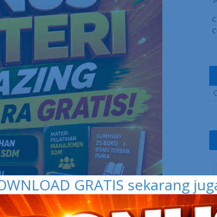
C
C
OWNLOAD GRATIS sekarang juga 