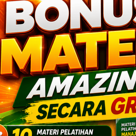
k di-stabilo dalam perjalanan meraih
 Competency
ki kompetensi dan skills yang cetar