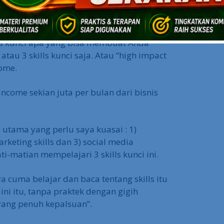
 income.
ang ingin Anda tekuni sebagai pilihan
lls kunci apa yang bisa membuat Anda
tau 3 skills kunci saja. Atau “high impact
ome.
income sekian juta per bulan dari bisnis
 utama yang perlu saya kuasai : 1)
arketing skills dan 3) social media
ti-matian mempelajari 3 skills kunci ini.
ya cuma belajar dan baca tentang skills itu
ini itu, tanpa praktek dengan gigih
yang penuh kepalsuan”.