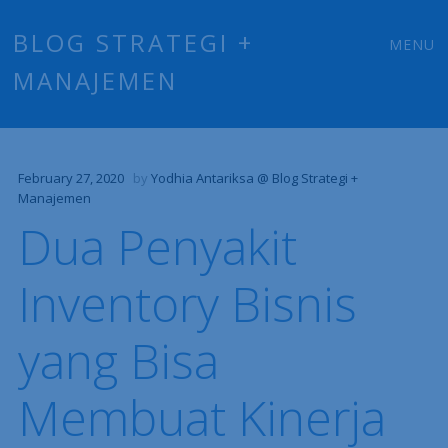
Main
Skip
BLOG STRATEGI +
MENU
to
MANAJEMEN
menu
content
February 27, 2020
by
Yodhia Antariksa @ Blog Strategi +
Manajemen
Dua Penyakit
Inventory Bisnis
yang Bisa
Membuat Kinerja