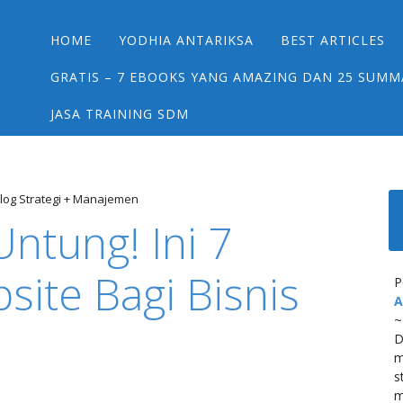
Main menu
Skip
HOME
YODHIA ANTARIKSA
BEST ARTICLES
to
content
GRATIS – 7 EBOOKS YANG AMAZING DAN 25 SUMM
JASA TRAINING SDM
log Strategi + Manajemen
Untung! Ini 7
ite Bagi Bisnis
P
A
~
D
m
s
m