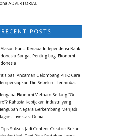
ona ADVERTORIAL
RECENT POSTS
 Alasan Kunci Kenapa Independensi Bank
ndonesia Sangat Penting bagi Ekonomi
ndonesia
ntisipasi Ancaman Gelombang PHK: Cara
empersiapkan Diri Sebelum Terlambat
engapa Ekonomi Vietnam Sedang “On
ire”? Rahasia Kebijakan Industri yang
engubah Negara Berkembang Menjadi
agnet Investasi Dunia
 Tips Sukses Jadi Content Creator: Bukan
ekadar Viral, Tapi Bisa Bertahan Lama