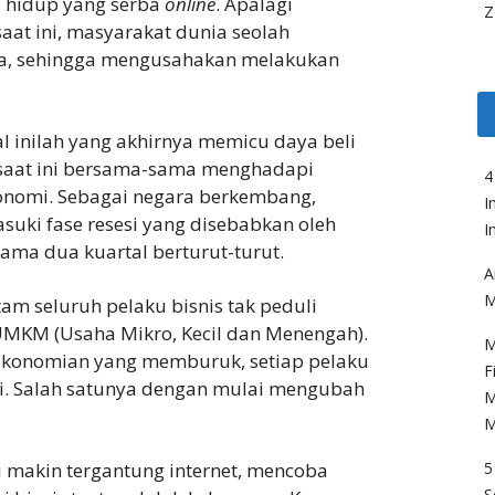
a hidup yang serba
online
. Apalagi
Z
at ini, masyarakat dunia seolah
ka, sehingga mengusahakan melakukan
al inilah yang akhirnya memicu daya beli
 saat ini bersama-sama menghadapi
4
konomi. Sebagai negara berkembang,
I
uki fase resesi yang disebabkan oleh
I
ama dua kuartal berturut-turut.
A
M
am seluruh pelaku bisnis tak peduli
l UMKM (Usaha Mikro, Kecil dan Menengah).
M
rekonomian yang memburuk, setiap pelaku
F
si. Salah satunya dengan mulai mengubah
M
M
5
 makin tergantung internet, mencoba
S