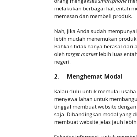
orang mengakses
smartphone
mer
melakukan berbagai hal, entah me
memesan dan membeli produk.
Nah, jika Anda sudah mempunyai 
lebih mudah menemukan produk j
Bahkan tidak hanya berasal dari a
oleh
target market
lebih luas entah
negeri.
2. Menghemat Modal
Kalau dulu untuk memulai usaha 
menyewa lahan untuk membangun t
tinggal membuat website dengan 
saja. Dibandingkan modal yang d
membuat website jelas jauh lebih 
Sekadar informasi, untuk membel