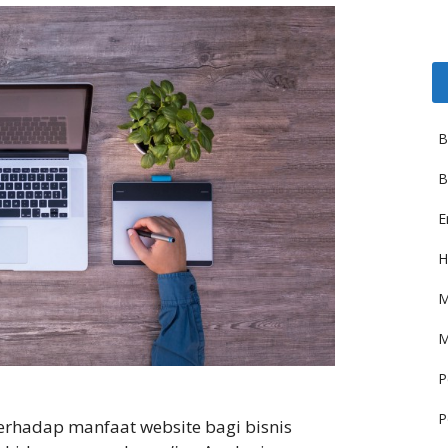
B
B
E
H
M
M
P
P
rhadap manfaat website bagi bisnis