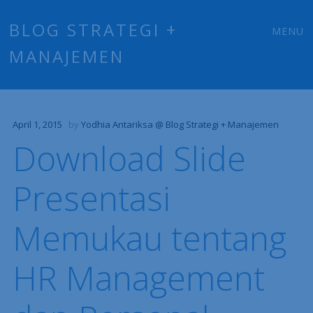
Main
Skip
BLOG STRATEGI +
MENU
to
MANAJEMEN
menu
content
April 1, 2015
by
Yodhia Antariksa @ Blog Strategi + Manajemen
Download Slide
Presentasi
Memukau tentang
HR Management