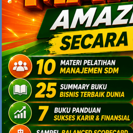
4 Alasan Kunci Kenapa Independensi Bank Indonesia Sangat
Penting bagi Ekonomi Indonesia
Antisipasi Ancaman Gelombang PHK: Cara Mempersiapkan
Diri Sebelum Terlambat
Mengapa Ekonomi Vietnam Sedang “On Fire”? Rahasia
Kebijakan Industri yang Mengubah Negara Berkembang
Menjadi Magnet Investasi Dunia
5 Tips Sukses Jadi Content Creator: Bukan Sekadar Viral, Tapi
Bisa Bertahan Lama
Cara Dapat Cuan dari Platform X: Bukan Cuma Viral, Tapi Bisa
Jadi Mesin Uang
SEARCH