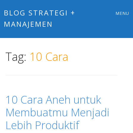
Main
Skip
BLOG STRATEGI +
MENU
to
MANAJEMEN
menu
content
Tag:
10 Cara
10 Cara Aneh untuk
Membuatmu Menjadi
Lebih Produktif