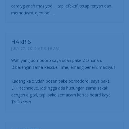
cara yg aneh mas yod…. tapi efektif. tetap renyah dan
memotivasi. djempol…..
HARRIS
JULY 27, 2015 AT 9:19 AM
Wah yang pomodoro saya udah pake 7 tahunan.
Dibarengin sama Rescue Time, emang bener2 maknyus..
Kadang kalo udah bosen pake pomodoro, saya pake
ETP technique. Jadi ngga ada hubungan sama sekali
dengan digital, tapi pake semacam kertas board kaya
Trello.com