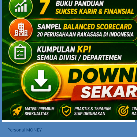
maknyus tentang strategi bisnis, karir, entrepreneurship, dan
management skills.
CATEGORIES
Business STRATEGY
Business VIDEO
EntrepreneurSHIP
Human CAPITAL
Management BOOKS
Management SKILLS
Personal MONEY