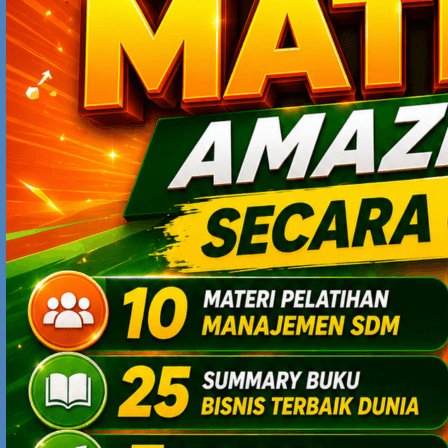
MUHAMMAD ABDUH
OCTOBER 10, 2015 AT 5:05 PM
mantap artikelnya mas
Comments are closed.
MAN BEHIND THE BLOG
Pengelola blog ini adalah
Yodhia Antariksa, msc in hr
management
.
~
Di-update
secara rutin
, blog ini menghidangkan sajian