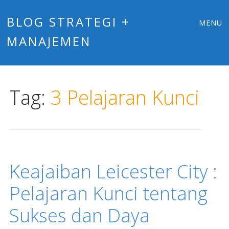
Main
Skip
BLOG STRATEGI +
MENU
to
MANAJEMEN
menu
content
Tag:
3 Pelajaran Kunci
Keajaiban Leicester City :
Pelajaran Kunci tentang
Sukses dan Daya