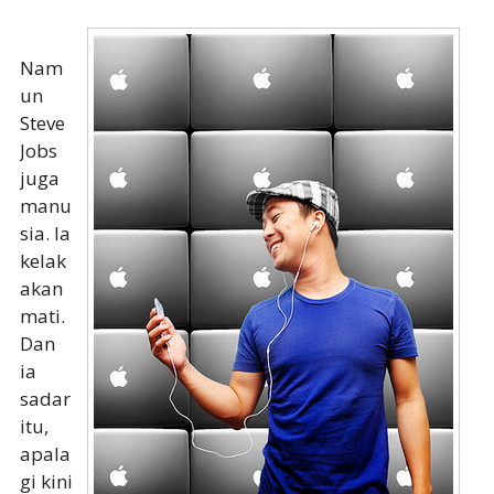
Nam
un
Steve
Jobs
juga
manu
sia. Ia
kelak
akan
mati.
Dan
ia
sadar
itu,
apala
gi kini