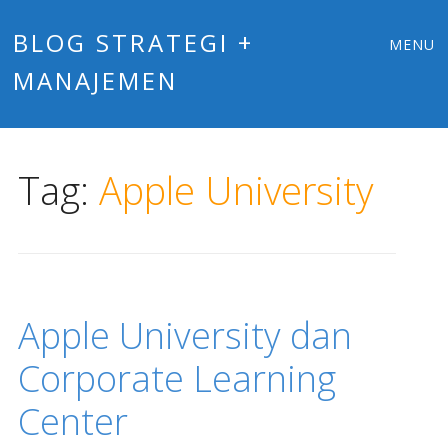
Main
Skip
BLOG STRATEGI +
MENU
to
MANAJEMEN
menu
content
Tag:
Apple University
Apple University dan
Corporate Learning
Center