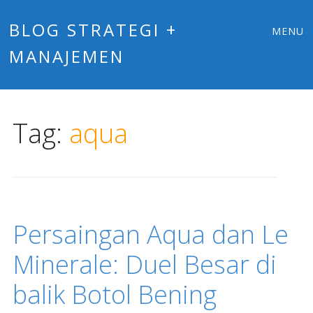
Main
Skip
BLOG STRATEGI +
MENU
to
MANAJEMEN
menu
content
Tag:
aqua
Persaingan Aqua dan Le
Minerale: Duel Besar di
balik Botol Bening