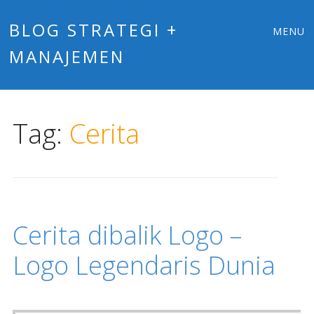
Main
Skip
BLOG STRATEGI +
MENU
to
MANAJEMEN
menu
content
Tag:
Cerita
Cerita dibalik Logo –
Logo Legendaris Dunia