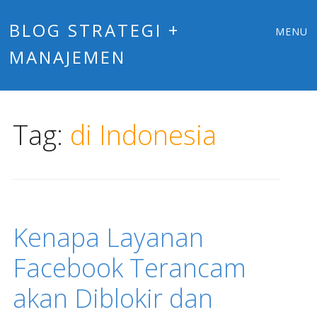
Main
Skip
BLOG STRATEGI +
MENU
to
MANAJEMEN
menu
content
Tag:
di Indonesia
Kenapa Layanan
Facebook Terancam
akan Diblokir dan