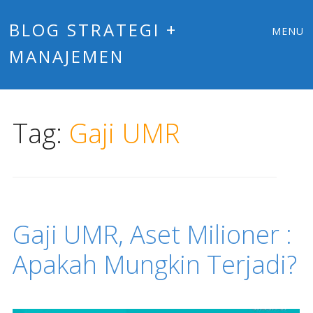
Main
Skip
BLOG STRATEGI +
MENU
to
MANAJEMEN
menu
content
Tag:
Gaji UMR
Gaji UMR, Aset Milioner :
Apakah Mungkin Terjadi?