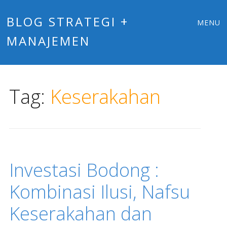
Main
Skip
BLOG STRATEGI +
MENU
to
MANAJEMEN
menu
content
Tag:
Keserakahan
Investasi Bodong :
Kombinasi Ilusi, Nafsu
Keserakahan dan