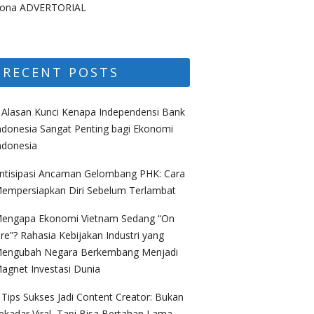
ona ADVERTORIAL
RECENT POSTS
 Alasan Kunci Kenapa Independensi Bank
ndonesia Sangat Penting bagi Ekonomi
ndonesia
ntisipasi Ancaman Gelombang PHK: Cara
empersiapkan Diri Sebelum Terlambat
engapa Ekonomi Vietnam Sedang “On
ire”? Rahasia Kebijakan Industri yang
engubah Negara Berkembang Menjadi
agnet Investasi Dunia
 Tips Sukses Jadi Content Creator: Bukan
ekadar Viral, Tapi Bisa Bertahan Lama