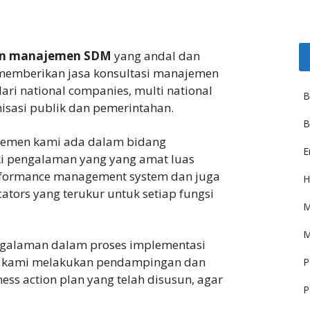
an manajemen SDM
yang andal dan
 memberikan jasa konsultasi manajemen
dari national companies, multi national
B
sasi publik dan pemerintahan.
B
najemen kami ada dalam bidang
E
ki pengalaman yang yang amat luas
rformance management system dan juga
H
tors yang terukur untuk setiap fungsi
M
M
pengalaman dalam proses implementasi
sini kami melakukan pendampingan dan
P
s action plan yang telah disusun, agar
P