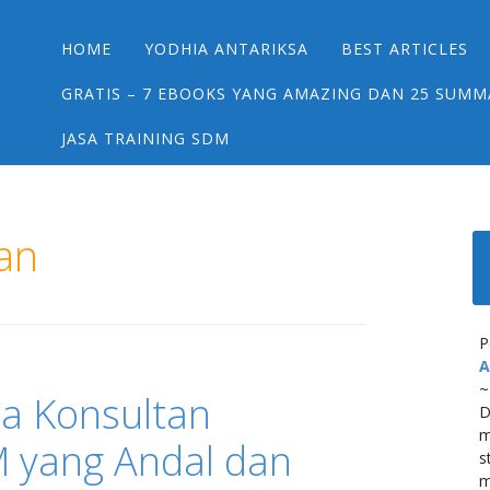
Main menu
Skip
HOME
YODHIA ANTARIKSA
BEST ARTICLES
to
content
GRATIS – 7 EBOOKS YANG AMAZING DAN 25 SUMM
JASA TRAINING SDM
an
P
A
~
a Konsultan
D
m
yang Andal dan
s
m