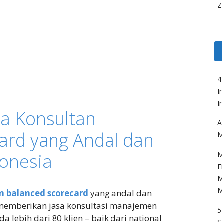
Z
4
I
I
a Konsultan
A
ard yang Andal dan
M
onesia
M
F
M
M
n balanced scorecard
yang andal dan
 memberikan jasa konsultasi manajemen
5
 lebih dari 80 klien – baik dari national
S