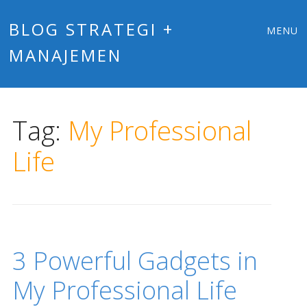
Main
Skip
BLOG STRATEGI +
MENU
to
MANAJEMEN
menu
content
Tag:
My Professional
Life
3 Powerful Gadgets in
My Professional Life