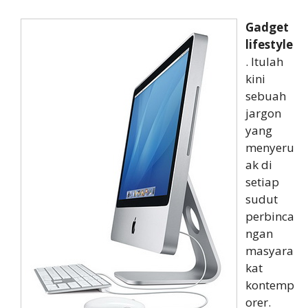
Gadget
lifestyle
. Itulah
kini
sebuah
jargon
yang
menyeru
ak di
setiap
sudut
perbinca
ngan
masyara
kat
kontemp
orer.