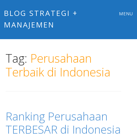
Main
Skip
BLOG STRATEGI +
MENU
to
MANAJEMEN
menu
content
Tag:
Perusahaan
Terbaik di Indonesia
Ranking Perusahaan
TERBESAR di Indonesia