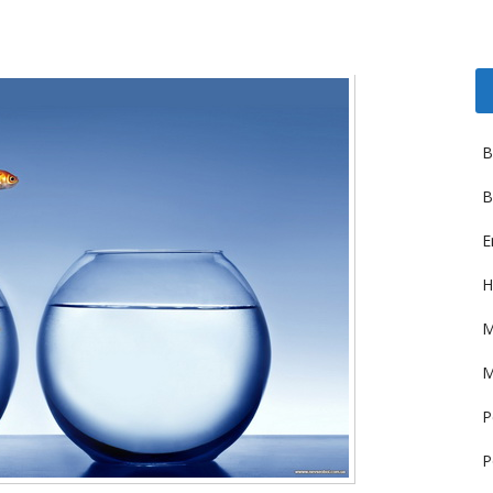
B
B
E
H
M
M
P
P