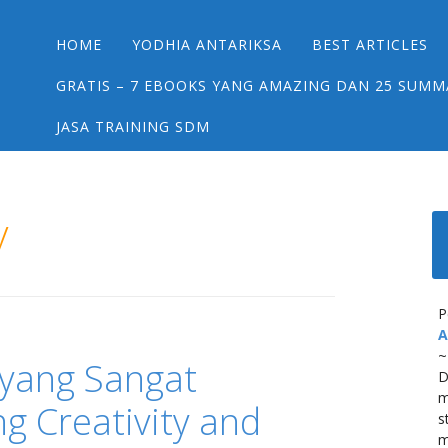
Main menu
Skip
HOME
YODHIA ANTARIKSA
BEST ARTICLES
to
content
GRATIS – 7 EBOOKS YANG AMAZING DAN 25 SUMM
JASA TRAINING SDM
y
P
A
~
 yang Sangat
D
m
 Creativity and
s
m