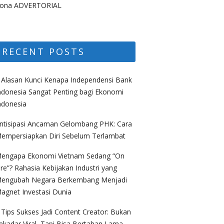
ona ADVERTORIAL
RECENT POSTS
 Alasan Kunci Kenapa Independensi Bank
ndonesia Sangat Penting bagi Ekonomi
ndonesia
ntisipasi Ancaman Gelombang PHK: Cara
empersiapkan Diri Sebelum Terlambat
engapa Ekonomi Vietnam Sedang “On
ire”? Rahasia Kebijakan Industri yang
engubah Negara Berkembang Menjadi
agnet Investasi Dunia
 Tips Sukses Jadi Content Creator: Bukan
ekadar Viral, Tapi Bisa Bertahan Lama