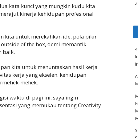
Z
dua kata kunci yang mungkin kudu kita
merajut kinerja kehidupan profesional
n kita untuk merekahkan ide, pola pikir
, outside of the box, demi memantik
4
 baik.
I
I
pan kita untuk menuntaskan hasil kerja
vitas kerja yang ekselen, kehidupan
A
termehek-mehek.
M
M
 waktu di pagi ini, saya ingin
F
entasi yang memukau tentang Creativity
M
M
5
S