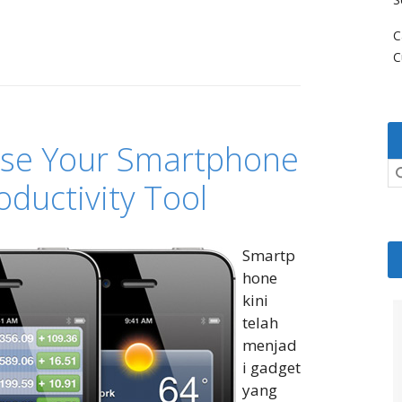
C
C
Use Your Smartphone
oductivity Tool
Smartp
hone
kini
telah
menjad
i gadget
yang