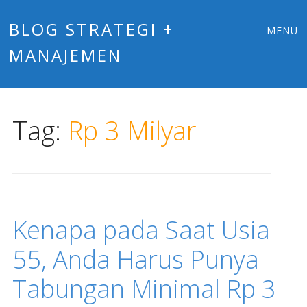
Main
Skip
BLOG STRATEGI +
MENU
to
MANAJEMEN
menu
content
Tag:
Rp 3 Milyar
Kenapa pada Saat Usia
55, Anda Harus Punya
Tabungan Minimal Rp 3