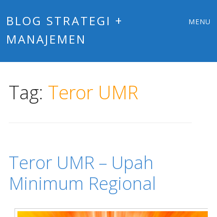
Main
Skip
BLOG STRATEGI +
MENU
to
MANAJEMEN
menu
content
Tag:
Teror UMR
Teror UMR – Upah
Minimum Regional