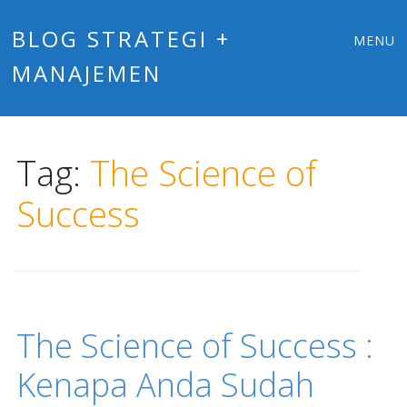
Main
Skip
BLOG STRATEGI +
MENU
to
MANAJEMEN
menu
content
Tag:
The Science of
Success
The Science of Success :
Kenapa Anda Sudah