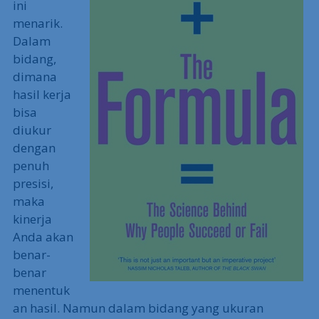
ini
menarik.
Dalam
bidang,
dimana
hasil kerja
bisa
diukur
dengan
penuh
presisi,
maka
kinerja
Anda akan
benar-
benar
menentuk
an hasil. Namun dalam bidang yang ukuran