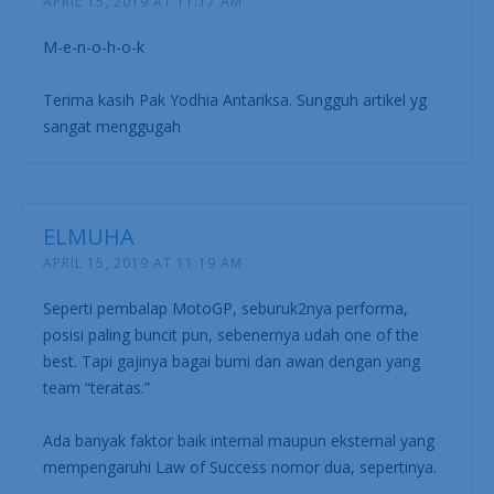
APRIL 15, 2019 AT 11:17 AM
M-e-n-o-h-o-k
Terima kasih Pak Yodhia Antariksa. Sungguh artikel yg
sangat menggugah
ELMUHA
APRIL 15, 2019 AT 11:19 AM
Seperti pembalap MotoGP, seburuk2nya performa,
posisi paling buncit pun, sebenernya udah one of the
best. Tapi gajinya bagai bumi dan awan dengan yang
team “teratas.”
Ada banyak faktor baik internal maupun eksternal yang
mempengaruhi Law of Success nomor dua, sepertinya.