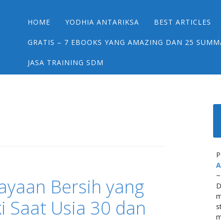
Main menu
Skip
HOME
YODHIA ANTARIKSA
BEST ARTICLES
to
content
GRATIS – 7 EBOOKS YANG AMAZING DAN 25 SUMM
JASA TRAINING SDM
P
A
~
ayaan Bersih yang
D
m
i Saat Usia 30 dan
s
m